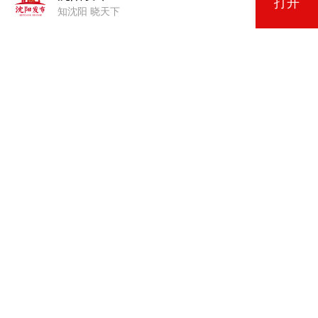
打开
知沈阳 晓天下
【本期嘉宾】